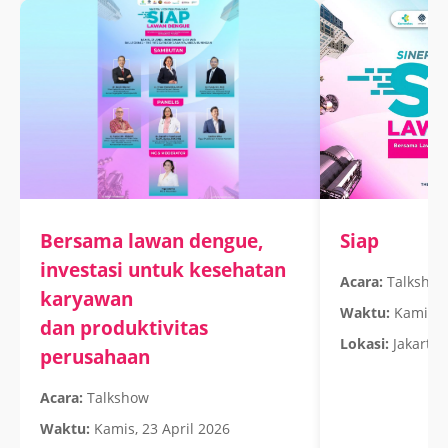
Bersama lawan dengue,
Siap
investasi untuk kesehatan
Acara:
Talksho
karyawan
Waktu:
Kamis, 2
dan produktivitas
Lokasi:
Jakarta
perusahaan
Acara:
Talkshow
Waktu:
Kamis, 23 April 2026